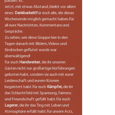
passiert ist.
Jetzt, mit etwas Abstand, bleibt vor allem 
eines: 
Dankbarkeit!
Für euch alle, die dieses 
Wochenende möglich gemacht haben.Für 
all eure Nachrichten, Kommentare und 
Gespräche.
Zu sehen, wie diese Gruppe hier in den 
Tagen danach mit Bildern, Videos und 
Eindrücken geflutet wurde war 
überwältigend!
Für euch 
Handwerker
, die ihr unseren 
Gästen nicht nur großartige Vorführungen 
geboten habt, sondern sie auch mit eurer 
Leidenschaft und eurem Können 
begeistert habt.Für euch 
Kämpfer,
 die ihr 
das Schlachtfeld mit Spannung, Fairness 
und Freundschaft gefüllt habt.Für euch 
Lagerer
, die ihr das Ting mit Leben und 
Atmosphäre erfüllt habt.Für unsere Acts, 