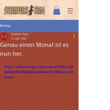
Beitrag
Steinfurt-Ting
13. Okt. 2025
Genau einen Monat ist es
nun her.
https://video.wixstatic.com/video/914783_e421
8ed2d0784248afb62eae9d4eed35/1080p/mp4/fi
le.mp4