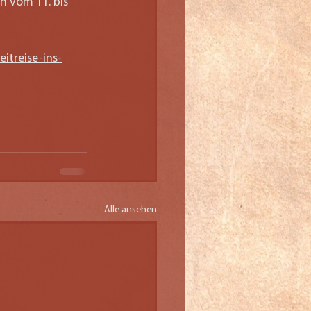
h vom 11. bis 
itreise-ins-
Alle ansehen