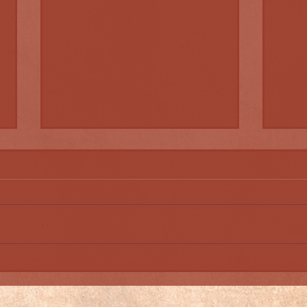
Steinfurt-Ting 2025 Der
Stei
Holmgang
Teas