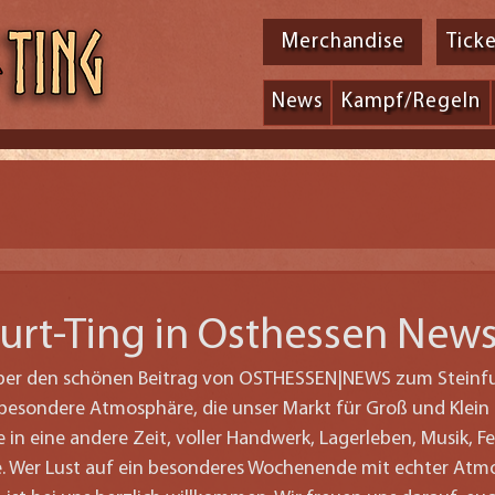
Merchandise
Tick
News
Kampf/Regeln
furt-Ting in Osthessen New
über den schönen Beitrag von OSTHESSEN|NEWS zum Steinfurt
besondere Atmosphäre, die unser Markt für Groß und Klein 
e in eine andere Zeit, voller Handwerk, Lagerleben, Musik, F
. Wer Lust auf ein besonderes Wochenende mit echter Atm