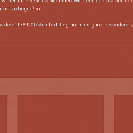
, ist bei uns herzlich willkommen. Wir freuen uns darauf, euc
nfurt zu begrüßen.
s.de/n11789201/steinfurt-ting-auf-eine-ganz-besondere-ze