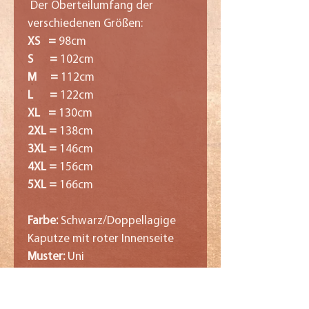
Der Oberteilumfang der
verschiedenen Größen:
XS =
98cm
S =
102cm
M =
112cm
L =
122cm
XL =
130cm
2XL =
138cm
3XL =
146cm
4XL =
156cm
5XL =
166cm
Farbe:
Schwarz/Doppellagige
Kaputze mit roter Innenseite
Muster:
Uni
Länge:
Normal
Armlänge:
Langarm