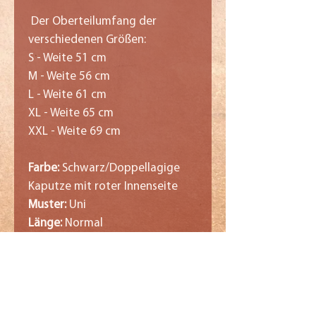
Der Oberteilumfang der
verschiedenen Größen:
S - Weite 51 cm
M - Weite 56 cm
L - Weite 61 cm
XL - Weite 65 cm
XXL - Weite 69 cm
Farbe:
Schwarz/Doppellagige
Kaputze mit roter Innenseite
Muster:
Uni
Länge:
Normal
Armlänge:
Langarm
Obermaterial:
80% Baumwolle,
20% Polyester(Gerippte
Ärmelabschlüsse und Saum)
Kragenform:
Kapuze