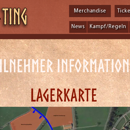
Merchandise
Tick
News
Kampf/Regeln
ilnehmer Informatio
LAgerkarte