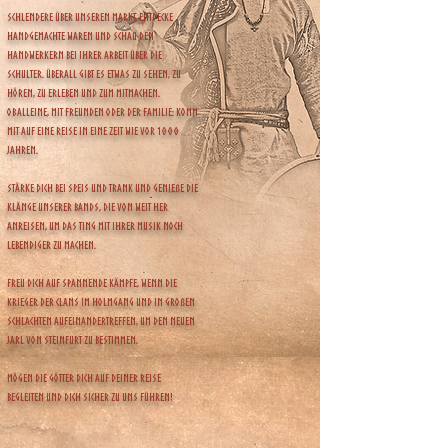
Schlendere über unseren Markt, entdecke
handgemachte Waren und schau den
Handwerkern bei ihrer Arbeit über die
Schulter. Überall gibt es etwas zu sehen, zu
hören, zu erleben und zum Mitmachen.
Ob alleine, mit Freunden oder der Familie: Komm
mit auf eine Reise in eine Zeit wie vor 1000
Jahren.
Stärke dich bei Speis und Trank und genieße die
Klänge unserer Bands, die von weit her
anreisen, um das Ting mit ihrer Musik noch
lebendiger zu machen.
Freu dich auf spannende Kämpfe, wenn die
Krieger der Clans im Holmgang und in großen
Schlachten aufeinandertreffen, um den neuen
Jarl von Steinfurt zu bestimmen.
Mögen die Götter dich auf deiner Reise
begleiten und dich sicher zu uns führen!