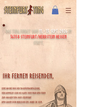
das ting findet vom
11. - 13. Sept. 2026
in
36358 Steinfurt/Herbstein HESSEN
statt.
ihr fernen reisenden,
Eine Woche vor der Tagundnachtgleiche,
versammeln sich die Clans von nah und fern
zum Großen Ting von Steinfurt
und laden dich herzlich ein, dabei zu sein.