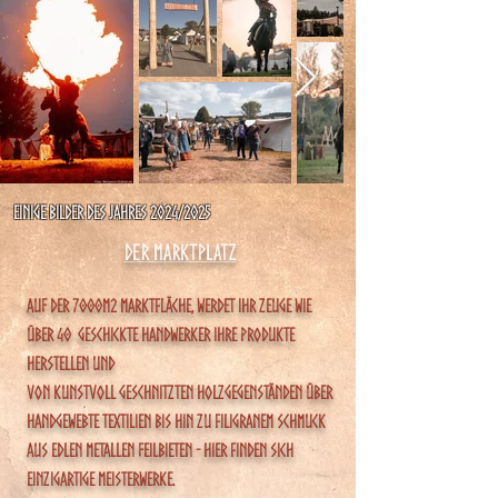
Einige Bilder des Jahres 2024/​2025
Der MArktplatz
Auf der 7000M2 Marktfläche, werdet ihr zeuge wie
über 40 geschickte handwerker ihre produkte
herstellen und
Von kunstvoll geschnitzten Holzgegenständen über
handgewebte Textilien bis hin zu filigranem Schmuck
aus edlen Metallen feilbieten - hier finden sich
einzigartige Meisterwerke.