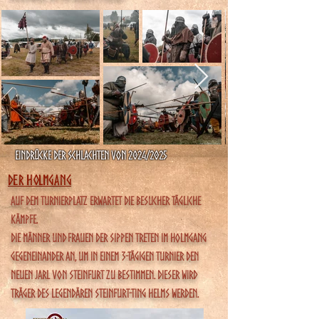
Eindrücke der Schlachten von 2024/2025
Der Holmgang
Auf dem Turnierplatz erwartet die Besucher tägliche
Kämpfe.
Die Männer und frauen der Sippen treten im Holmgang
gegeneinander an, um in einem 3-Tägigen Turnier den
neuen Jarl von Steinfurt zu bestimmen. Dieser wird
Träger des Legendären Steinfurt-Ting Helms werden.