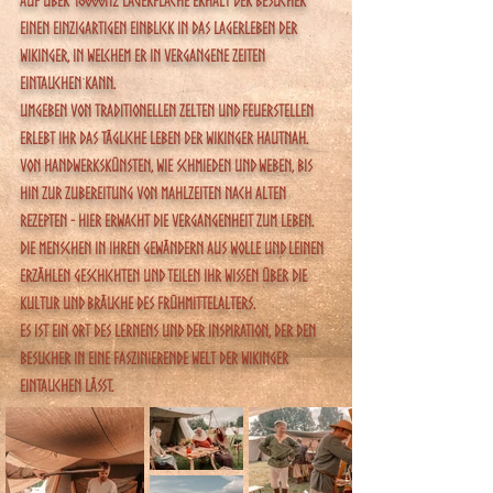
Auf über 16000M2 Lagerfläche erhält der Besucher
einen einzigartigen Einblick in das Lagerleben der
Wikinger, in welchem er in vergangene Zeiten
eintauchen kann.
Umgeben von traditionellen Zelten und Feuerstellen
erlebt ihr das tägliche Leben der Wikinger hautnah.
Von Handwerkskünsten, wie Schmieden und Weben, bis
hin zur Zubereitung von Mahlzeiten nach alten
Rezepten - hier erwacht die Vergangenheit zum Leben.
Die Menschen in ihren Gewändern aus Wolle und Leinen
erzählen Geschichten und teilen ihr Wissen über die
Kultur und Bräuche des frühmittelalters.
Es ist ein Ort des Lernens und der Inspiration, der den
Besucher in eine faszinierende Welt der Wikinger
eintauchen lässt.