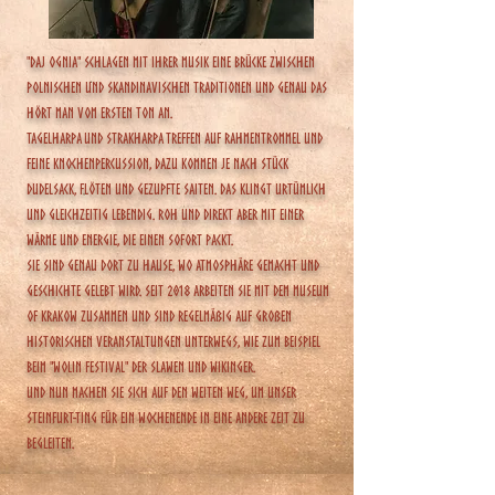
"Daj Ognia" schlagen mit ihrer Musik eine Brücke zwischen
polnischen und skandinavischen Traditionen und genau das
hört man vom ersten Ton an.
Tagelharpa und Strakharpa treffen auf Rahmentrommel und
feine Knochenpercussion, dazu kommen je nach Stück
Dudelsack, Flöten und gezupfte Saiten. Das klingt urtümlich
und gleichzeitig lebendig. Roh und direkt aber mit einer
Wärme und Energie, die einen sofort packt.
Sie sind genau dort zu Hause, wo Atmosphäre gemacht und
Geschichte gelebt wird. Seit 2018 arbeiten sie mit dem Museum
of Krakow zusammen und sind regelmäßig auf großen
historischen Veranstaltungen unterwegs, wie zum Beispiel
beim "Wolin Festival" der Slawen und Wikinger.
Und nun machen sie sich auf den weiten Weg, um unser
Steinfurt-Ting für ein Wochenende in eine andere Zeit zu
begleiten.