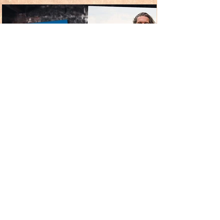
FFH:
https://www.ffh.de/nachrichten/hesse
n/osthessen/412311-groesstes-
wikingerfest-im-vogelsberg-das-
steinfurt-ting-startet.html
Hessenschau:
https://www.hessenschau.de/tv-
sendung/erstes-wikingerfest-im-