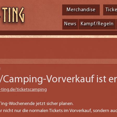
Merchandise
Tick
News
Kampf/Regeln
z
t/Camping-Vorverkauf ist er
-ting.de/ticketscamping
Ting-Wochenende jetzt sicher planen.
 nicht nur die normalen Tickets im Vorverkauf, sondern auc