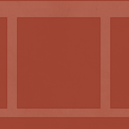
Das S
Osth